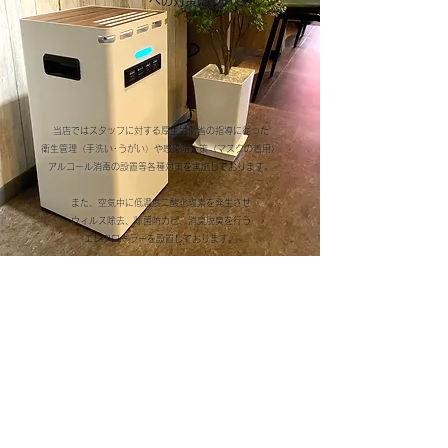
への対策について
当店ではスタッフに対する厚生労働省の指導に従った
衛生管理（手洗い･うがい）や感染防止策（マスクの着用）
​アルコール消毒の設置等各種対策を実施しております。
また、空気中に低濃度二酸化塩素を発生させ
ウィルス除去、除菌防カビ、消臭脱臭を行う
​エレクローラーを設置しております。
shop information